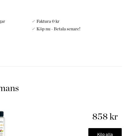
gar
Faktura 0 kr
Köp nu - Betala senare!
designad av välkända designern Jonathan Adler och är
 strict universum där motsatser möter varandra som vitt och
 Med läpparna och mustaschen är kollektionen även en
är i samarbete med Maison Berger Paris.
athan Adlers favorit doft och även denna doft en nyhet.
mmans
ft är är grapefrukt som är blandad med många andra
mmar egentligen från frukten Pomelo, och är den enda
er från Asien. Den upptäcktes för mer än 200 år sedan. Hur
 beror på var den har vuxit och på så sätt kan man variera
858 kr
Köp alla