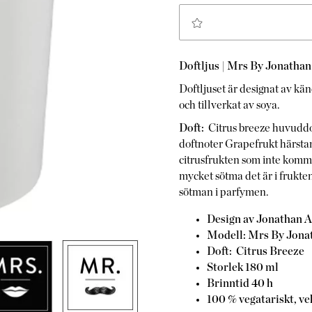
Doftljus | Mrs By Jonathan
Doftljuset är designat av kä
och tillverkat av soya.
Doft:
Citrus breeze huvuddo
doftnoter Grapefrukt härsta
citrusfrukten som inte komm
mycket sötma det är i frukten
sötman i parfymen.
Design av Jonathan A
Modell: Mrs By Jona
Doft: Citrus Breeze
Storlek 180 ml
Brinntid 40 h
100 % vegatariskt, v