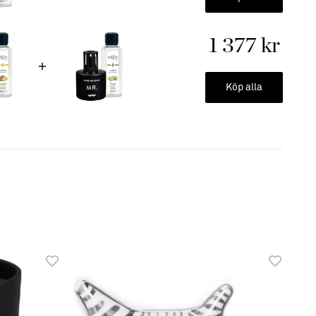
Adler
1 377 kr
Köp alla
produkter finns i flera härliga dofter.
Se dofter här!