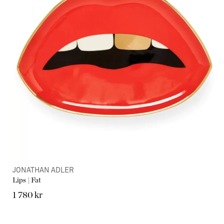
JONATHAN ADLER
Lips | Fat
1 780 kr