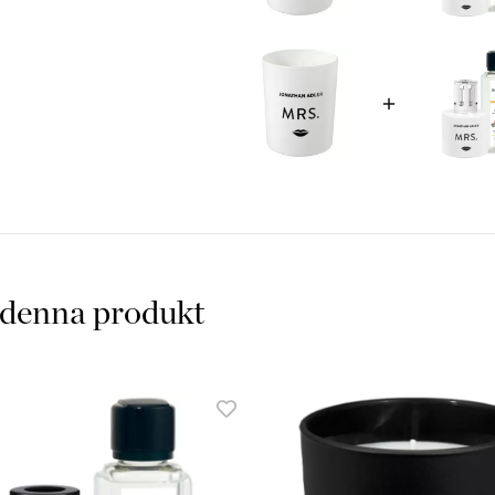
• Doftljus Mrs By Jonathan 
• Topp: Guld
• Doft: Imperial Green tea
• 300 ml
Jonathan Adler serie av doft 
 denna produkt