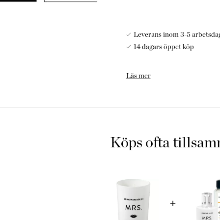
Leverans inom 3-5 arbetsda
14 dagars öppet köp
Kollektionen Mrs och Mr är 
Läs mer
inspirerad av ett grafisk och
svart, kvinnligt & manligt.
hyllning till geniet Dali. H
Doften Citrus Breeze, är Jon
Köps ofta tillsa
Doft: Citrus breeze huvuddo
doftnoter Grapefrukt härsta
citrusfrukten som inte komm
mycket sötma det är i frukten
sötman i parfymen.
Produktfakta: