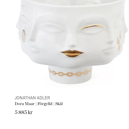
JONATHAN ADLER
Dora Maar | Förgylld | Skål
5 885 kr