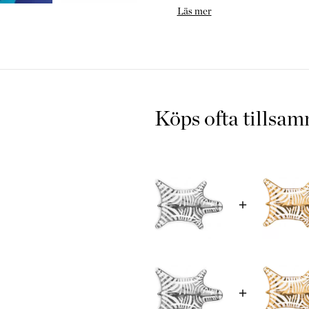
Läs mer
Jonathan Adler keramik start
designar och skulpterar varj
Hitta ljus, keramik , fat och
hemmet med Jonathan Adler. 
Köps ofta tillsa
att skapa ett felfritt elegan
design, oklanderliga materia
Matcha med fördel det vackra
Mått: 6 x 4 x 0,5Produktfak
• Material: Högeldat porslin 
• Skötselråd: Torka med torr
• Jonathan Adler är ett ame