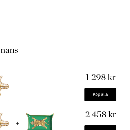
ar sitt liv i deras Soho-studio, där Jonathan och hans team
e prototyp.
 salt- & pepparkar som ger en touch av amerikansk glamour i
Inspirerad av en önskan att utforma allt man behöver för
mmans
t hem, är varje bit rotad i Adlers engagemang för enastående
l och oöverträffat hantverk.
 fatet med andra produkter i sortimentet , se här!Fat mått:•
1 298 kr
ta:• Jonathan Adler
med silver accenter​
 trasa
Köp alla
rikanskt varumärke
2 458 kr