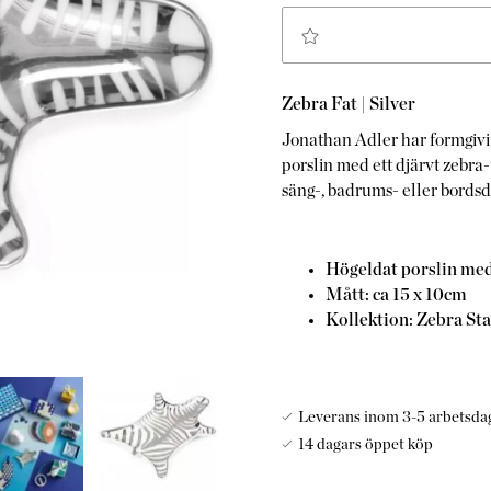
Zebra Fat |
Silver
Jonathan Adler har formgivit
porslin med ett djärvt zebra-
säng-, badrums- eller bordsd
Högeldat porslin med 
Mått:
ca 15 x 10cm
Kollektion: Zebra St
Leverans inom 3-5 arbetsda
14 dagars öppet köp