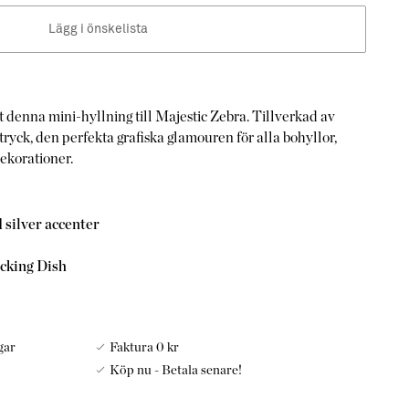
Lägg i önskelista
 denna mini-hyllning till Majestic Zebra. Tillverkad av
tryck, den perfekta grafiska glamouren för alla bohyllor,
ekorationer.
silver accenter​
acking Dish
gar
Faktura 0 kr
Köp nu - Betala senare!