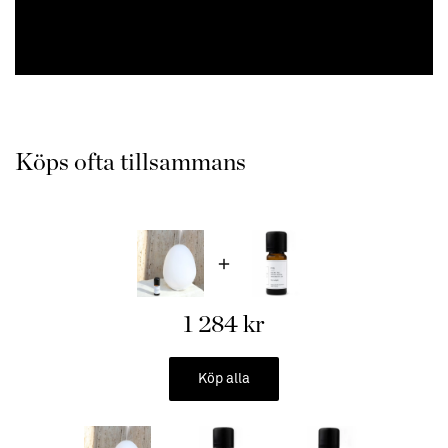
färg eller stå som den är utan belysning, i sitt vackra vita
äggformade glasskal.
Hur fungerar Sthlm Fragrance Supplier Aroma Diffuser
Ultrasonisk Aroma Diffuser / luftfuktare skapar en mist som
sprids genom vibrationer. När vattenmolekylerna delas skickas
Köps ofta tillsammans
det ut som mist, det absorberas i luften som ånga. Processen är
både miljövänlig och tyst. Denna diffusionsmetod använder
ingen värme, vilket upprätthåller de positiva essentiella
oljeintegriteten och doftoljans egenskaper.
Aroma Diffuser producerar ånga som absorberas av luften och
tillför sedan en behaglig frisk fuktighet. Ångan har många
1 284 kr
fördelar för hälsan och ger ett ökat välmående.
Köp alla
Passar lika bra i hemmets alla rum som på kontoret för att
skapa en frisk atmosfär där ni kan tillsätta er specifika
signaturdoft eller hitta en ny favoritdoft från Sthlm Fragrance