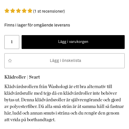
(1 st recensioner)
Finns i lager för omgående leverans
Lägg i varukorgen
Lägg i önskelista
Klädroller | Svart
Klädvårdsrollern från Washologi är ett bra alternativ till
klädvårdsrulle med tejp då en klädvårdroller inte behöver
bytas ut. Denna klädvårdsroller är självrengörande och gjord
av polyesterfiber. Då alla små strån är åt samma håll så fastnar
hår, ludd och annan smuts i stråna och du rengör den genom
att vrida på borthandtaget.