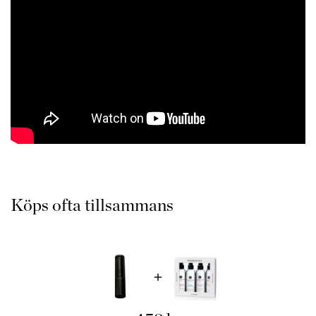
alla led. Washologis soritment ska uppfyllas både på lång och
kort sitkt. Washologi linnevatten passar alla plagg och textiler
och är en vardagslyx antingen som en gåva till dig själv att
njuta av eller till en vän.
Alla Washologis tvättmedel, linnevatten och övriga produkter
tillverkas på Sveriges Västkust. När alla produkter tillverkas
används inte något onödigt vatten utan alla produkter är
högkoncentrerade. Inga onödiga kemikalier såsom färgämnen
eller PCM och mycket skonsamma parfymer. Flaskan är
svensktillverkad av bioplast.
Tips: Tvätta inte i onödan för miljön och plaggen skull samt
överdosera inte. Många gånger räcker det att vädra dina
Köps ofta tillsammans
kläder och spraya linnevatten, för att få en uppfräschning som
ger en nytvättad känsla.
Kollektioner hos Washologi:
Sport
– Jasmin, är fräsch och lättsamt blommig.
Harmony
– Lavendel, känd för sina lugnande och
balanserande egenskaper.