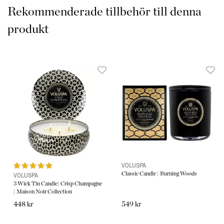
Tillverkad av Voluspa i
USA.
Rekommenderade tillbehör till denna
produkt
Du finner fler härliga dofter från Voluspa här:
Doftpinnar
VOLUSPA
Classic Candle | Burning Woods
VOLUSPA
3 Wick Tin Candle| Crisp Champagne
| Maison Noir Collection
448 kr
549 kr