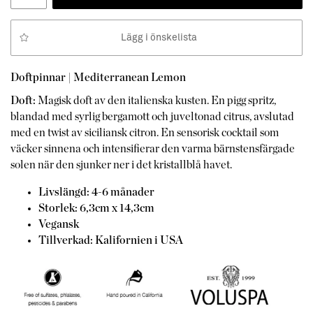
Lägg i önskelista
Doftpinnar | Mediterranean Lemon
Doft:
Magisk doft av den italienska kusten. En pigg spritz,
blandad med syrlig bergamott och juveltonad citrus, avslutad
med en twist av siciliansk citron. En sensorisk cocktail som
väcker sinnena och intensifierar den varma bärnstensfärgade
solen när den sjunker ner i det kristallblå havet.
Livslängd: 4-6 månader
Storlek:
6,3cm x 14,3cm
Vegansk
Tillverkad: Kalifornien i USA