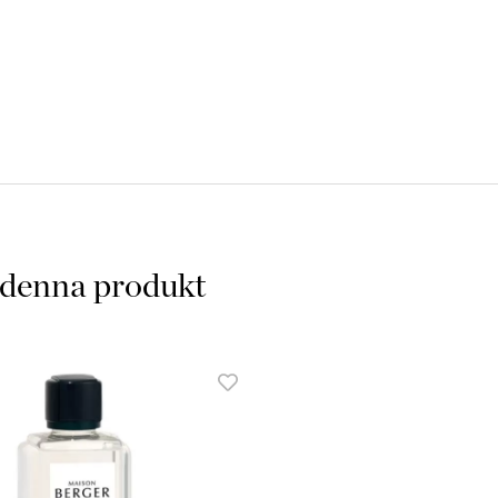
4. Efter 2 minuter blåser du
minuter för att den ska upp
katalytiska effekten. Bakteri
de träffar dess yta.
 denna produkt
5. Sätt tillbaka överdelen p
parfymerar (1min/kvm).
6. När du är nöjd med doften 
att stoppa processen. Doftlam
syrehalten fram tills du sätt
Samtidig dubbelverkan, tar bo
7. Nästa gång du önskar fyll