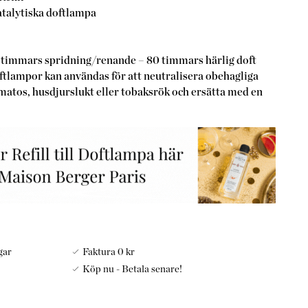
talytiska doftlampa
0 timmars spridning/renande – 80 timmars härlig doft
tlampor kan användas för att neutralisera obehagliga
 matos, husdjurslukt eller tobaksrök och ersätta med en
gar
Faktura 0 kr
Köp nu - Betala senare!
a dofter och Refill till
Doftlampor skapas
av franska