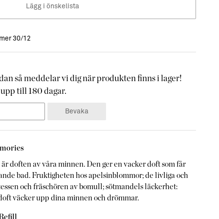
Lägg i önskelista
ommer 30/12
an så meddelar vi dig när produkten finns i lager!
upp till 180 dagar.
Bevaka
emories
är doften av våra minnen. Den ger en vacker doft som får
nande bad. Fruktigheten hos apelsinblommor; de livliga och
atessen och fräschören av bomull; sötmandels läckerhet:
doft väcker upp dina minnen och drömmar.
efill