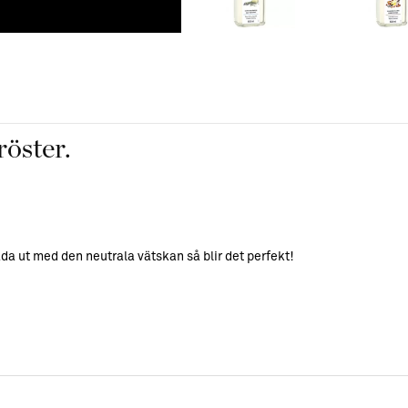
Så här använder du
röster.
1. Fyll 2/3 av din Doftlampa
2. Sätt i brännaren i lampan 
da ut med den neutrala vätskan så blir det perfekt!
min den första gången. Det ä
brännaren. Därför är det vik
vägen upp till brännaren.
3. Tänd brännaren med en tä