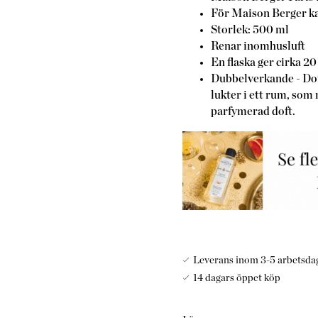
För Maison Berger ka
Storlek: 500 ml
Renar inomhusluft
En flaska ger cirka 2
Dubbelverkande - Dof
lukter i ett rum, som
parfymerad doft.
Leverans inom 3-5 arbetsda
14 dagars öppet köp
Maison Berger Paris
exklusiv