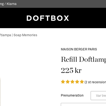
ng / Klarna
oftlampa | Soap Memories
MAISON BERGER PARIS
Refill Doftlam
225 kr
(2 st recensio
Prenumeration