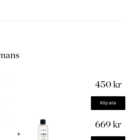
e mest sofistikerade dofterna. För att få ut det mesta från
lj noga instruktionerna nedan samt använd alltid Maison
ergers Doftlampor.
ter genom att blanda ut den med
Refill Doftlampa | Air Pur
Pur So Neutal för att rena veckan mellan olika dofter.
oap Memories
mmans
toner, apelsinblomma
lomma
del
450 kr
amporna från Maison Berger erhåller ett århundrande av
lamporna ger både en ökad syrehalt i luften, tar bort
ikerad doft, allt i ett.
Köp alla
nvänder en patenterad katalytisk brännare som vid
peratur förbränner alkoholbaserat flytande bränsle. Denna
669 kr
luften, oönskade dofter samtidigt som doftlampan frigör doft