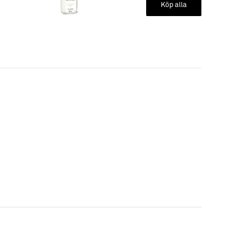
 Maison Bergers Doftlampa
Köp alla
 med din favorit doft från Maison Berger.
med veken först och slutligen "locket" och låt den dra i 20
r alkoholen i doftvätskan som brinner när du tänder
tigt att låta veken hinna suga upp alkoholen så den når hela
ndare eller tändstickor vänta 2minuter.