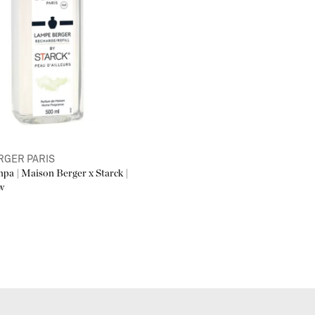
du inte vänta 20 min då veke
lampan häller du tillbaka det
dofterna så fyll på 1cm med
beskrivet. Låt lampan vara i
tidigare doft. Sedan är det b
8. Önskar du späda ut doften
enkelt den neutrala
Katalyti
Katalytiska Refill för doftl
Obs! Använd inte annat brän
RGER PARIS
mpa | Maison Berger x Starck |
Historien om Lampe B
w
innovation
Första katalytiska lampan sl
anledning för att rena sjukhu
juni 1898. Doftlampan slog
från hela Paris färdades till
dåtidens designers var doftl
och Cocteau var kunder och