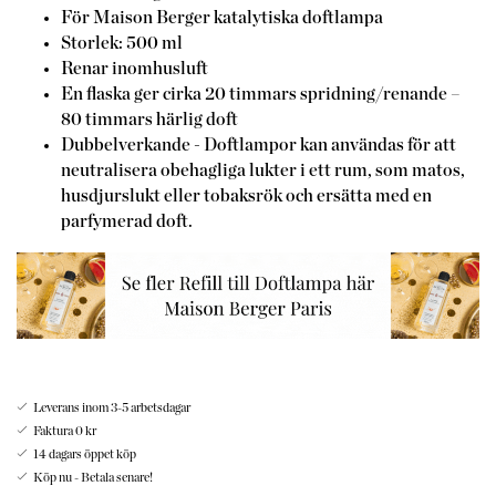
För Maison Berger katalytiska doftlampa
Storlek: 500 ml
Renar inomhusluft
En flaska ger cirka 20 timmars spridning/renande –
80 timmars härlig doft
Dubbelverkande - Doftlampor kan användas för att
neutralisera obehagliga lukter i ett rum, som matos,
husdjurslukt eller tobaksrök och ersätta med en
parfymerad doft.
Leverans inom 3-5 arbetsdagar
Faktura 0 kr
14 dagars öppet köp
Köp nu - Betala senare!