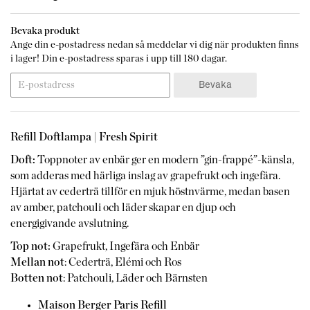
Bevaka produkt
Ange din e-postadress nedan så meddelar vi dig när produkten finns
i lager! Din e-postadress sparas i upp till 180 dagar.
Bevaka
Refill Doftlampa | Fresh Spirit
Doft:
Toppnoter av enbär ger en modern ”gin-frappé”-känsla,
som adderas med härliga inslag av grapefrukt och ingefära.
Hjärtat av cederträ tillför en mjuk höstnvärme, medan basen
av amber, patchouli och läder skapar en djup och
energigivande avslutning.
Top not:
Grapefrukt, Ingefära och Enbär
Mellan not
: Cederträ, Elémi och Ros
Botten not
: Patchouli, Läder och Bärnsten
Maison Berger Paris Refill