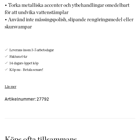
• Torka metalliska accenter och ytbehandlingar omedelbart
för att undvika vattenstämplar
• Använd inte mässingspolish, slipande rengöringsmedel eller
skursvampar
Leverans inom 3-5 arbetsdagar
Faktura 0 kr
14 dagars öppet köp
Köp nu - Betala senare!
Jonathan Adler som är född -66 i New Jersey. Adler jobbar med
Läs mer
keramik, inredning och är även författare.
Artikelnummer:
27792
Jonathan Adler keramik startar sitt liv i deras Soho-studio, där
Jonathan och hans team designar och skulpterar varje prototyp.
1993 presenterades Jonathan Adler sin första kollektion i
keramik.
Han strävar efter att skapa lyxiga och funktionella interiörer som är
Köps ofta tillsammans