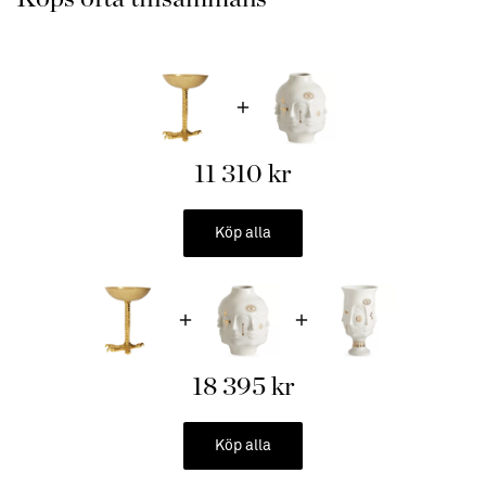
omsorgsfullt designade, men som inte tar sig själva på för stort allvar.
11 310 kr
Köp alla
18 395 kr
Köp alla