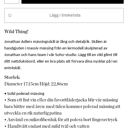
Lägg i önskelista
Wild Thing!
Jonathan Adlers mässingsskål är lång och detaljrik. Skålen är
handgjuten i massiv mässing från en lermodell skulpterad av
Jonathan och hans team i vår Soho-studio. Lägg till en vild glimt till
ditt nattduksbord, eller en bra plats att förvara dina nycklar på i en
entréskål.
Storlek:
Diameter 17.15cm Höjd: 22,86cm
• Solid polerad mässing
• Som ett fint vin eller din favoritläderjacka blir vår mässing
bara bättre med åren: med tiden kommer polerad mässing att
utveckla en rik naturlig patina
• Använd en mikrofiberduk för att polera bort fingeravtryck
• Handtvätt endast med mild tvål och vatten