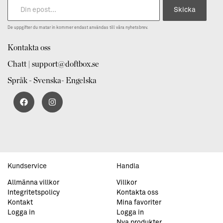
Skicka
De uppgifter du matar in kommer endast användas till våra nyhetsbrev.
Kontakta oss
Chatt | support@doftbox.se
Språk - Svenska- Engelska
Kundservice
Handla
Allmänna villkor
Villkor
Integritetspolicy
Kontakta oss
Kontakt
Mina favoriter
Logga in
Logga in
Nya produkter