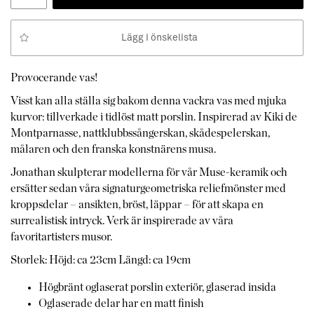
Lägg i önskelista
Provocerande vas!
Visst kan alla ställa sig bakom denna vackra vas med mjuka
kurvor: tillverkade i tidlöst matt porslin. Inspirerad av Kiki de
Montparnasse, nattklubbssångerskan, skådespelerskan,
målaren och den franska konstnärens musa.
Jonathan skulpterar modellerna för vår Muse-keramik och
ersätter sedan våra signaturgeometriska reliefmönster med
kroppsdelar – ansikten, bröst, läppar – för att skapa en
surrealistisk intryck. Verk är inspirerade av våra
favoritartisters musor.
Storlek: Höjd: ca 23cm Längd: ca 19cm
Högbränt oglaserat porslin exteriör, glaserad insida
Oglaserade delar har en matt finish