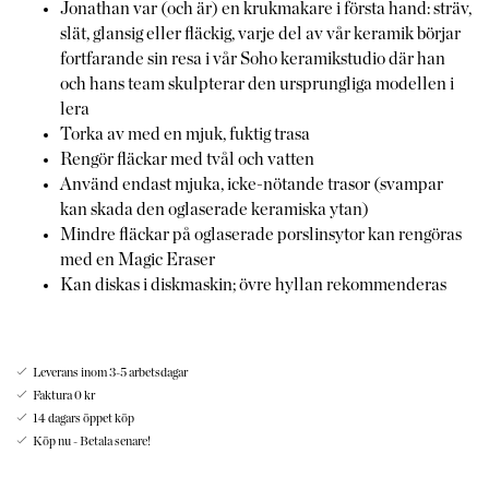
Jonathan var (och är) en krukmakare i första hand: sträv,
slät, glansig eller fläckig, varje del av vår keramik börjar
fortfarande sin resa i vår Soho keramikstudio där han
och hans team skulpterar den ursprungliga modellen i
lera
Torka av med en mjuk, fuktig trasa
Rengör fläckar med tvål och vatten
Använd endast mjuka, icke-nötande trasor (svampar
kan skada den oglaserade keramiska ytan)
Mindre fläckar på oglaserade porslinsytor kan rengöras
med en Magic Eraser
Kan diskas i diskmaskin; övre hyllan rekommenderas
Leverans inom 3-5 arbetsdagar
Faktura 0 kr
14 dagars öppet köp
Köp nu - Betala senare!