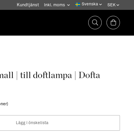
Kundtjänst
ll | till doftlampa | Dofta
oner)
Lägg i önskelista