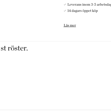
Leverans inom 3-5 arbetsda
14 dagars öppet köp
Dofta® katalytiska lampa br
Läs mer
luften på molekylär nivå. G
utformade väldoftande lampol
husdjurs odörer, cigarettrök,
rummet med fantastisk doft.
st röster.
Brännaren behöver bytas ut ef
en stor eller mindre doftlam
Se exempel här
Katalytisk doftlampa utveckl
bla på sjukhus.
Produktfakta:
• Brännare Small