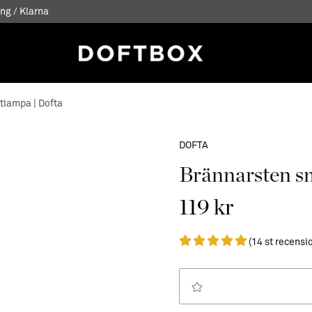
ng / Klarna
ftlampa | Dofta
DOFTA
Brännarsten sma
119 kr
(14 st recensi