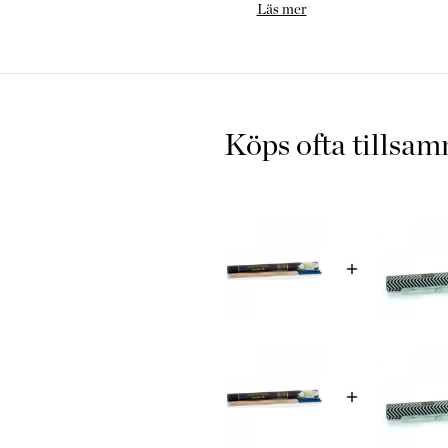
Populära “Wild Things” från
Läs mer
med det underbara. Inspirera
öar .
Kollektionen är stilren. Det
byta rökelse pinnar efter ru
Köps ofta tillsa
Rökelse pinnar kommer i flera
här.Produktfakta:• Varje pin
• Premium Rökelse - Jasmi
• Ashleigh & Burwood är En
• Storlek 34 cm
•Innehåller 30 högkvalitati