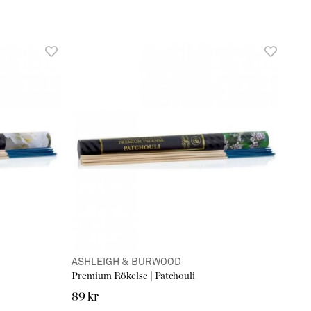
ASHLEIGH & BURWOOD
Premium Rökelse | Patchouli
89 kr