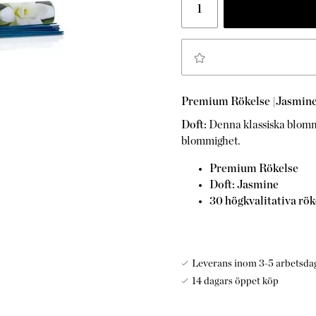
Premium Rökelse |Jasmine​
Doft:
Denna klassiska blommi
blommighet.
Premium Rökelse​
Doft:
Jasmine
30 högkvalitativa rö
Leverans inom 3-5 arbetsda
14 dagars öppet köp