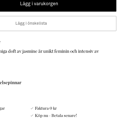
Lägg i varukorgen
Lägg i önskelista
​
ga doft av jasmine är unikt feminin och intensiv av
kelsepinnar
gar
Faktura 0 kr
Köp nu - Betala senare!