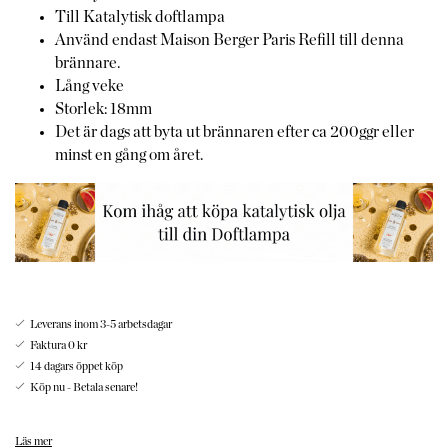
Till Katalytisk doftlampa
Använd endast Maison Berger Paris Refill till denna
brännare.
Lång veke
Storlek: 18mm
Det är dags att byta ut brännaren efter ca 200ggr eller
minst en gång om året.
Leverans inom 3-5 arbetsdagar
Faktura 0 kr
14 dagars öppet köp
Köp nu - Betala senare!
Fördelarna med en katalytisk brännare är en effektiv spridning
Läs mer