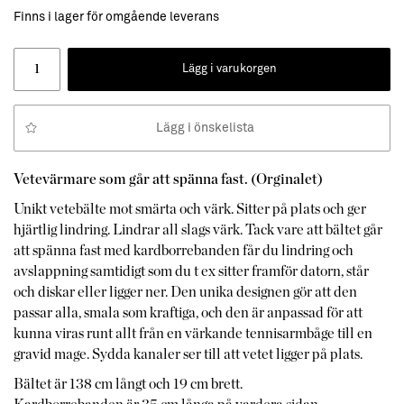
Finns i lager för omgående leverans
Lägg i varukorgen
Lägg i önskelista
Vetevärmare som går att spänna fast. (Orginalet)
Unikt vetebälte mot smärta och värk. Sitter på plats och ger
hjärtlig lindring. Lindrar all slags värk. Tack vare att bältet går
att spänna fast med kardborrebanden får du lindring och
avslappning samtidigt som du t ex sitter framför datorn, står
och diskar eller ligger ner. Den unika designen gör att den
passar alla, smala som
kraftiga, och den är anpassad för att
kunna viras runt allt från en värkande
tennisarmbåge till en
gravid mage. Sydda kanaler ser till att vetet ligger på plats.
Bältet är 138 cm långt och 19 cm brett.