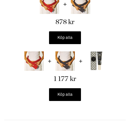
blåmärken, klimakteriebesvär och stukningar.
1. Packa in vetebältet i en påse.
878 kr
2. Placera den i frysen i ca 20 minuter.
Viktigt!
Köp alla
1. Lämna aldrig ugnen utan tillsyn!
2.Om microvågsugnen har en roterande platta, försäkra dig om
att vetebältet kan rotera fritt.
1 177 kr
Köp alla