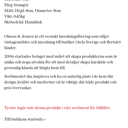
Färg: brungrå
Mått: Höjd: 8cm, Diameter: 8cm
Vikt: 0,45kg
Skötselråd: Handdisk
Olsson & Jensen är ett svenskt inredningsföretag som säljer
vintagemöbler och inredning till butiker i hela Sverige och flertalet
länder.
2006 startades bolaget med målet att skapa produkterna som är
unika och noga utvalda för att med detaljer skapa karaktär och
personlig känsla att längta hem till.
Sortimentet ska inspirera och ha en naturlig plats i de hem där
design, kvalité och medvetna val är viktigt, där både produkt och
pris överraskar.
Tyvärr ingår inte denna produkt i vårt sortiment för tillfället.
Till butikens startsida »