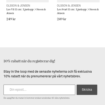
OLSSON & JENSEN
OLSSON & JENSEN
Leo Vit 11 cm | Ljuskopp | Olsson &
Leo Svart 11 cm | Ljuskopp | Olsson &
Jensen
Jensen
249 kr
249 kr
10% rabatt när du registrerar dig!
Stay in the loop med de senaste nyheterna och få exklusiva
10% rabatt när du prenumererar på vårt nyhetsbrev.
Skicka
De uppgifter du matar in kommer endast användas till våra nyhetsbrev.