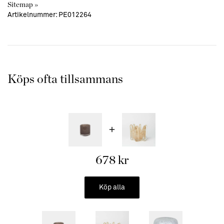
Sitemap »
Artikelnummer:
PE012264
Köps ofta tillsammans
678 kr
Köp alla