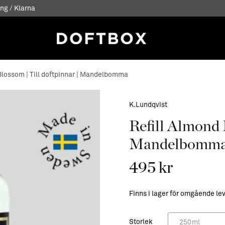
ng / Klarna
Blossom | Till doftpinnar | Mandelbomma
K.Lundqvist
Refill Almond B
Mandelbomm
495 kr
Finns i lager för omgående le
Storlek