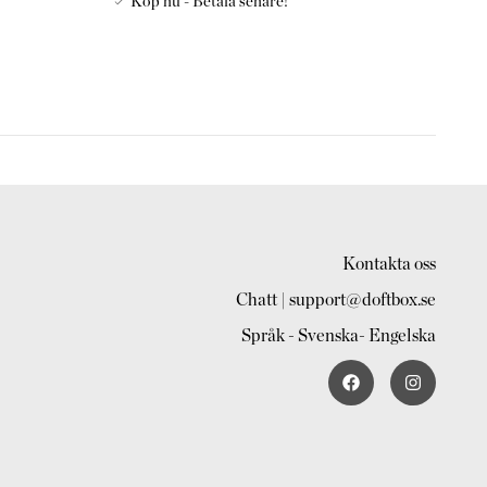
Köp nu - Betala senare!
 240mm
r 240mm
r 345mm
KTIONER:
gen som sitter på flaskans hals och lägg åt sidan. Ställ den
llas med refillvätskan på ett underlag som tål parfymoljan
arfymolja kvar efter påfyllning till annan flaska skett
luter flaskan med resepluggen och skruvkorken igen tills
Kontakta oss
 doftpinnebehållaren igen. Placera sedan medföljande
Chatt | support@doftbox.se
Språk - Svenska- Engelska
der du färre pinnar, önskar du mer doftspridning så
ommenderar att börja med 3 - 5 som en start. Öka med antal
r vändas var 14:e dag eller när doften börjar avta. Vi
nvänds när påfyllning från refillflaskan till flaska för
ra risken att få spill på kläder eller händer. Om spill sker,
g trasa för att förhindra att parfymoljan ger fläckar.