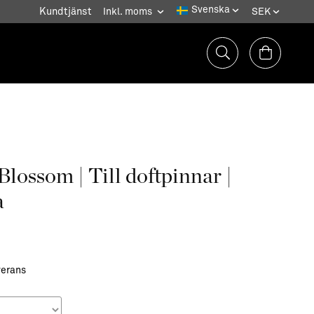
Kundtjänst
lossom | Till doftpinnar |
a
verans