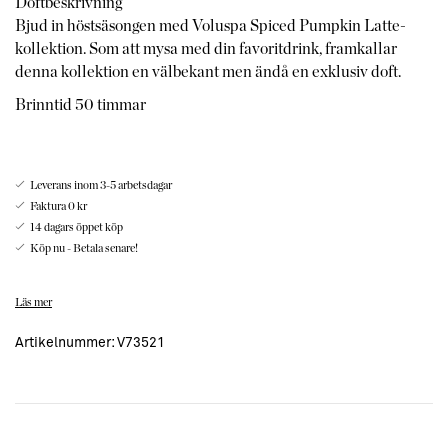
Doftbeskrivning
Bjud in höstsäsongen med Voluspa Spiced Pumpkin Latte-
kollektion. Som att mysa med din favoritdrink, framkallar
denna kollektion en välbekant men ändå en exklusiv doft.
Brinntid 50 timmar
Leverans inom 3-5 arbetsdagar
Faktura 0 kr
14 dagars öppet köp
Köp nu - Betala senare!
Om Voluspas Doftljus
Läs mer
Denna specialpräglade genomskinliga orange glasburk är
insvept i det ikoniska Japonica träblocksinspirerade trycket.
Artikelnummer:
V73521
Ett koordinerande dekorativt lock förstärker ljusets utseende
och håller det dammfritt när det inte används. Ljuset Small
Jar är en fin inredningsdetalj och pryder vilken höstdukning
som helst.