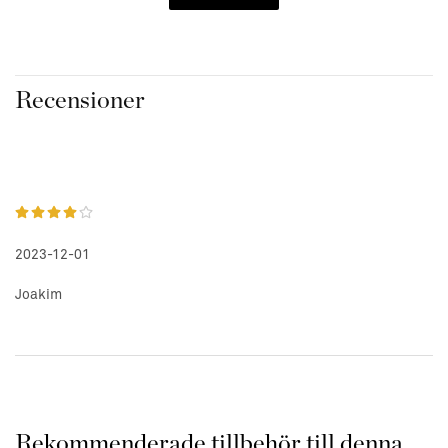
Funktioner
Maison Blanc Collection
Brinntid 50 timmar
Handtillverkad kokosvaxblandning
Recensioner
+ 100% naturliga vekar
Handgjord i U.S.A.
Ej testad på djur
Fri från Ftalater, parabener & sulfat
Tillverkad av Voluspa i
Kalifornien
.
2023-12-01
Joakim
Rekommenderade tillbehör till denna