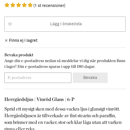
(1 st recensioner)
Lägg i önskelista
Finns ej i lagret
Bevaka produkt
Ange din e-postadress nedan så meddelar vi dig när produkten finns
i lager! Din e-postadress sparas i upp till 180 dagar.
Bevaka
Herrgårdsljus |
Vinröd Glans | 6-P
Sprid ett mysigt sken med dessa vackra ljus i glansigt vinrött.
Herrgårdsljusen är tillverkade av fint stearin och paraffin,
som brinner med en vacker, stor och klar låga utan att varken
rinna eller ryka.