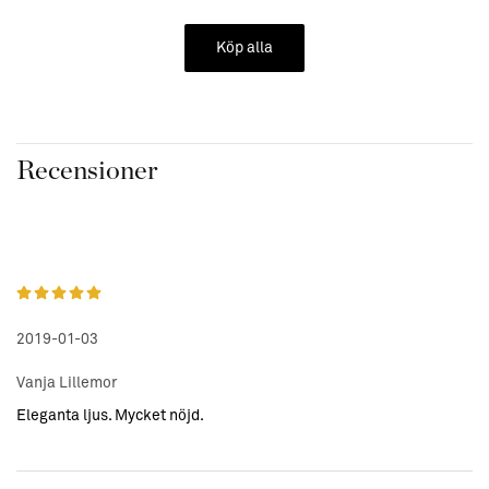
• Material: Stearin, paraffin
• Skötselråd:
Köp alla
Lämna aldrig ljus utan uppsikt. Placera ljusen utom räckhåll
för barn och djur
Korta veken vid behov. Håll ljusbrickan ren.
Placera ej ljusen i drag. Placera ljusen upprätt.
Placera ej ljusen intill brännbart material.
Recensioner
2019-01-03
Vanja Lillemor
Eleganta ljus. Mycket nöjd.