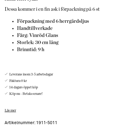
Dessa kommer i en fin ask i förpackning på 6 st
Förpackning med 6 herrgårdsljus
Handtillverkade
Färg: Vinröd Glans
Storlek: 30 cm lång
Brinntid: 9 h
Leverans inom 3-5 arbetsdagar
Faktura 0 kr
14 dagars öppet köp
Köp nu - Betala senare!
Dessa vackra herrgårdsljus lyser upp vilken ljusstake och rum
Läs mer
du än placerar dem i.
Använd gärna ljusen med ljusstakarna från samma
Artikelnummer:
1911-5011
varumärke. Du kan enkelt lyfta fram säsonger med att byta
färgvalen av ljusen. Nu i höst vill vi ha mustiga färger som grått,