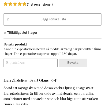
(1 st recensioner)
Lägg i önskelista
Tillfälligt slut i lager
Bevaka produkt
Ange din e-postadress nedan så meddelar vi dig när produkten finns
i lager! Din e-postadress sparas i upp till 180 dagar.
Bevaka
Herrgårdsljus |
Svart Glans | 6-P
Sprid ett mysigt sken med dessa vackra ljus i glansigt svart.
Herrgårdsljusen är tillverkade av fint stearin och paraffin,
som brinner med en vacker, stor och klar låga utan att varken
rinna eller ryka.