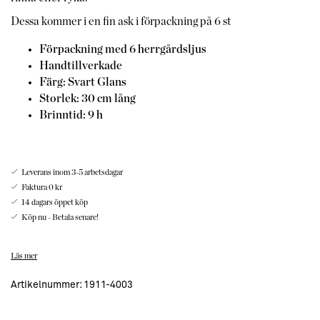
Dessa kommer i en fin ask i förpackning på 6 st
Förpackning med 6 herrgårdsljus
Handtillverkade
Färg: Svart Glans
Storlek: 30 cm lång
Brinntid: 9 h
Leverans inom 3-5 arbetsdagar
Faktura 0 kr
14 dagars öppet köp
Köp nu - Betala senare!
Dessa vackra herrgårdsljus lyser upp vilken ljusstake och rum
Läs mer
du än placerar dem i.
Använd gärna ljusen med ljusstakarna från samma
Artikelnummer:
1911-4003
varumärke. Du kan enkelt lyfta fram säsonger med att byta
färgvalen av ljusen. Nu i höst vill vi ha mustiga färger som grått,