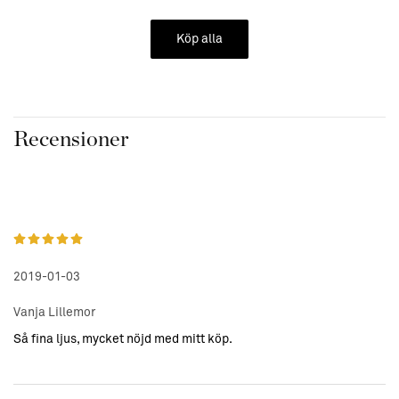
• Material: Stearin, paraffin
• Skötselråd:
Köp alla
Lämna aldrig ljus utan uppsikt. Placera ljusen utom räckhåll
för barn och djur
Korta veken vid behov. Håll ljusbrickan ren.
Placera ej ljusen i drag. Placera ljusen upprätt.
Placera ej ljusen intill brännbart material.
Recensioner
2019-01-03
Vanja Lillemor
Så fina ljus, mycket nöjd med mitt köp.