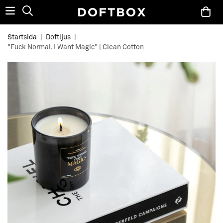
Startsida
|
Doftljus
|
"Fuck Normal, I Want Magic" | Clean Cotton