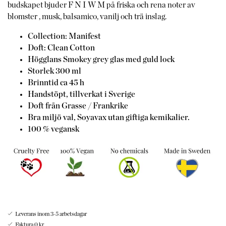
budskapet bjuder F N I W M på friska och rena noter av
blomster , musk, balsamico, vanilj och trä inslag.
Collection: Manifest
Doft: Clean Cotton
Högglans Smokey grey glas med guld lock
Storlek 300 ml
Brinntid ca 45 h
Handstöpt, tillverkat i Sverige
Doft från Grasse / Frankrike
Bra miljö val, Soyavax utan giftiga kemikalier.
100 % vegansk
Leverans inom 3-5 arbetsdagar
Faktura 0 kr