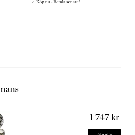
Köp nu - Betala senare!
ning hälls för hand i en varje skål prydd i Maison-mönster,
 som håller ljuset fritt från damm när det inte används.
ten i 80 timmar. Våra ljus skapas för hand i USA och har vår
ndning samt 100 % naturliga vekar. Våra produkter är fria
el, parabener och sulfater och är aldrig testade på djur.
, den kommer att bli uppskattad.
t för att skydda bordet. Ställ aldrig ljuset på en yta som inte
mmans
 5-6mm
1 747 kr
Voluspas doftljus ska det brinna tills vaxet blir flytande
an du släcker det. Det gör att du kommer att ljust kommer att
ljuset.