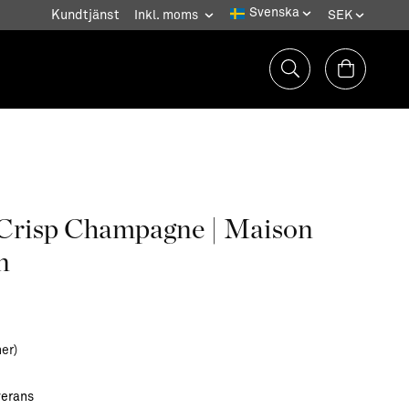
Kundtjänst
 Crisp Champagne | Maison
n
ner)
verans