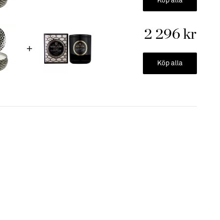
Köp alla
 att släcka ditt ljus utan rök.
nd ditt Voluspaburk till förvaring eller som fin
2 296 kr
Köp alla
n
vaxblandning
r
bener & sulfat