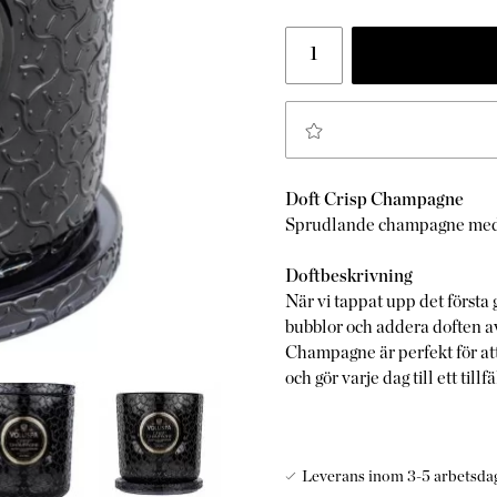
Doft Crisp Champagne
Sprudlande champagne med in
Doftbeskrivning
När vi tappat upp det första g
bubblor och addera doften av v
Champagne är perfekt för at
och gör varje dag till ett tillf
Leverans inom 3-5 arbetsda