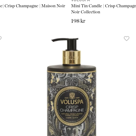
VOLUSPA
le| Crisp Champagne | Maison Noir
Mini Tin Candle | Crisp Champagn
Noir Collection
198 kr