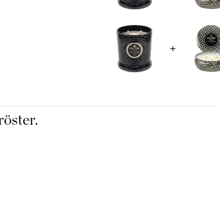
Använd Ljussläckare för
När ljuset är slut anvä
inredningsdetalj.
röster.
Funktioner
Maison Noir Collectio
Brinntid 80 timmar
Handtillverkad kokos
+ 100% naturliga veka
Handgjord i U.S.A.
Ej testad på djur
Fri från Ftalater, para