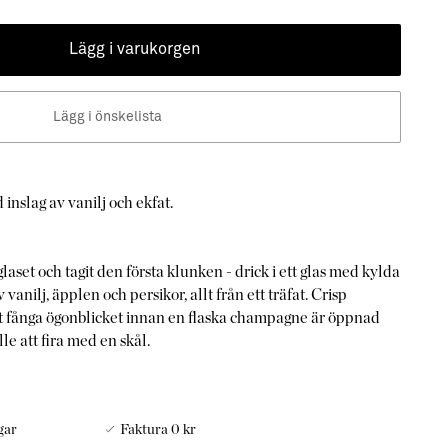
Lägg i varukorgen
Lägg i önskelista
slag av vanilj och ekfat.
laset och tagit den första klunken - drick i ett glas med kylda
anilj, äpplen och persikor, allt från ett träfat. Crisp
t fånga ögonblicket innan en flaska champagne är öppnad
älle att fira med en skål.
gar
Faktura 0 kr