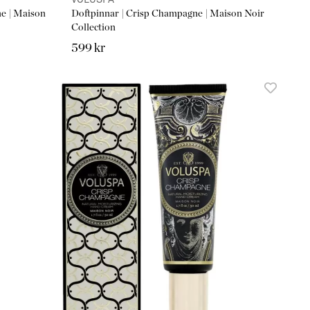
VOLUSPA
e | Maison
Doftpinnar | Crisp Champagne | Maison Noir
Collection
599 kr