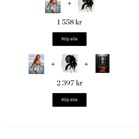
York City.
1 558 kr
Köp alla
2 397 kr
Köp alla