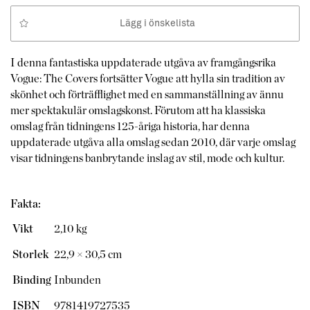
Lägg i önskelista
I denna fantastiska uppdaterade utgåva av framgångsrika
Vogue: The Covers fortsätter Vogue att hylla sin tradition av
skönhet och förträfflighet med en sammanställning av ännu
mer spektakulär omslagskonst. Förutom att ha klassiska
omslag från tidningens 125-åriga historia, har denna
uppdaterade utgåva alla omslag sedan 2010, där varje omslag
visar tidningens banbrytande inslag av stil, mode och kultur.
Fakta:
Vikt
2,10 kg
Storlek
22,9 × 30,5 cm
Binding
Inbunden
ISBN
9781419727535