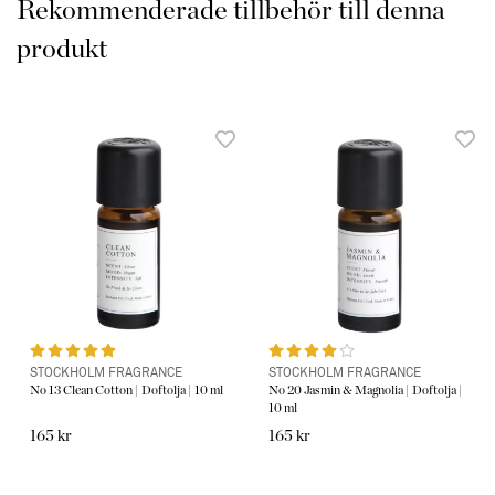
Rekommenderade tillbehör till denna
Hydro Ultrasound Diffuser kan användas med eller utan doft
olja.
produkt
OBS! Doftoljan köps separat.
Funktioner:
Sprider mist genom ultraljud metod, Mjuk ledbelysning
Produktfakta:
• Mått 90mm
• Automatisk avstängning
STOCKHOLM FRAGRANCE
STOCKHOLM FRAGRANCE
• Rekommenderas till rum 10-35 kvm.
No 13 Clean Cotton | Doftolja | 10 ml
No 20 Jasmin & Magnolia | Doftolja |
10 ml
165 kr
165 kr
• Ultrasoinic Diffuser
• Vattenbehållare