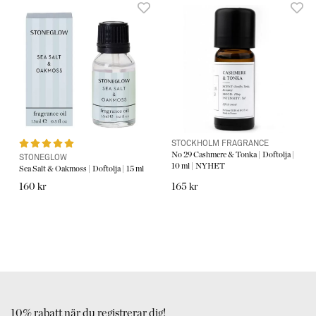
• Säkerhetssystem: Automatiskt avstängning.
• Uttag: Europeisk standard
• Paket: Presentbox med alla tillbehör.
• Tillverkare: Serene House
STOCKHOLM FRAGRANCE
No 29 Cashmere & Tonka | Doftolja |
STONEGLOW
10 ml | NYHET
Sea Salt & Oakmoss | Doftolja | 15 ml
160 kr
165 kr
10% rabatt när du registrerar dig!