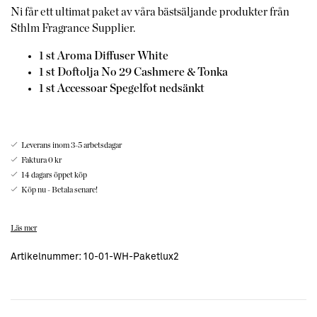
Ni får ett ultimat paket av våra bästsäljande produkter från
Sthlm Fragrance Supplier.
1 st Aroma Diffuser White
1 st Doftolja No 29
Cashmere & Tonka
1 st Accessoar Spegelfot nedsänkt
Leverans inom 3-5 arbetsdagar
Faktura 0 kr
14 dagars öppet köp
Köp nu - Betala senare!
Doftpaket Lux1
Läs mer
Paket med våra storsäljande produkter, Aroma Diffuser i vitt
Artikelnummer:
10-01-WH-Paketlux2
glas, 1 st doftolja No 13 Clean Cotton samt tillhörande
accessoar spegelfot.