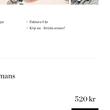
gar
Faktura 0 kr
Köp nu - Betala senare!
ter för det växande behovet av ren och fräsch luft i dagens
miljöer. Serene House utvecklar produkter som tar hand om
 känsla av välbefinnande med hjälp av doft, ljud och visuell
 eller eterisk olja på pads som ingår i Mini Fan och njut av
mmans
vända här .
Se dofterna här:
ser?
520 kr
sa manualen noggrant innan användning.