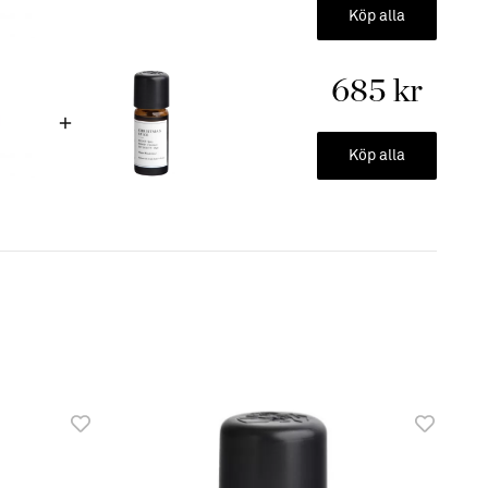
Köp alla
nget vatten utan du doftsätter pads och adderar i den där
etta paket innehåller 7 doftfria pads i papper som du kan
685 kr
 av doftoljor eller eteriska oljor.Fläkten har 2 olika nivåer
 doft du önskar. .
Köp alla
a pads. Utmärkt i mindre utrymmen.
mmn på ca 5 m2.
iven
ör.
e