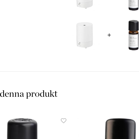
Mini fan Diffuser använder i
doften sprids genom fläkt. D
doftsätta med din favorit doft
som styr hur mycket eller lite
Funktioner:
Sprider doft genom doftsatt
Produktfakta:
• Rekommenderas till utry
 denna produkt
• Mini fan Diffuser
• Vattenbehållare
• Topp: Vit Plast
• Uttag: USB eller batteridr
• Paket: Box med alla tillbeh
• Tillverkare: Serena Hous