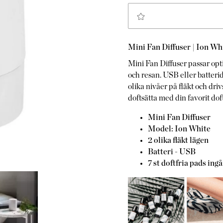
Mini Fan Diffuser | Ion Wh
Mini Fan Diffuser passar opt
och resan. USB eller batteri
olika nivåer på fläkt och dri
doftsätta med din favorit doft 
Mini Fan Diffuser
Model: Ion White
2 olika fläkt lägen
Batteri - USB
7 st doftfria pads ingå