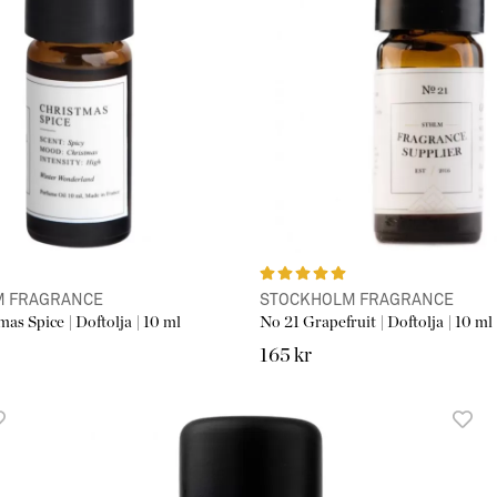
M FRAGRANCE
STOCKHOLM FRAGRANCE
as Spice | Doftolja | 10 ml
No 21 Grapefruit | Doftolja | 10 ml 
165 kr